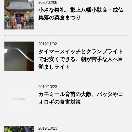
2020/02/08
小さな祭礼、郡上八幡小駄良・戒仏
集落の粟倉まつり
2019/11/02
タイマースイッチとクランプライト
でお安くできる、朝が苦手な人へ目
覚ましライト
2019/10/23
カモミール育苗の大敵、バッタやコ
オロギの食害対策
2019/10/23