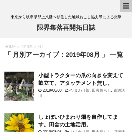
東京から岐阜県郡上八幡へ移住した地域おこし協力隊による突撃
限界集落再開拓日誌
HOME
>
2019年
>
8月
「 月別アーカイブ：2019年08月 」 一覧
小型トラクターの爪の向きを変えて
畝立て。アタッチメント無し。
2019/08/08
-
ひまわり畑
,
田舎暮らし
,
資源活
用
しょぼいひまわり畑を自作してま
す。田舎の土地活用。
2019/08/08
-
ひまわり畑
,
田舎暮らし
,
資源活