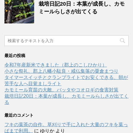
栽培日記20日：本葉が成長し、カモ
ミールらしさが出てくる
最近の投稿
令和7年産新米できました（郡上のこしひかり）
小さな祭礼、郡上八幡小駄良・戒仏集落の粟倉まつり
タイマースイッチとクランプライトでお安くできる、朝が
苦手な人へ目覚ましライト
カモミール育苗の大敵、バッタやコオロギの食害対策
栽培日記20日：本葉が成長し、カモミールらしさが出てく
る
最近のコメント
フキの葉茶の自作。草刈りで手に入れた大量のフキを葉っ
ぱまで利用。
に
ゆりか
より