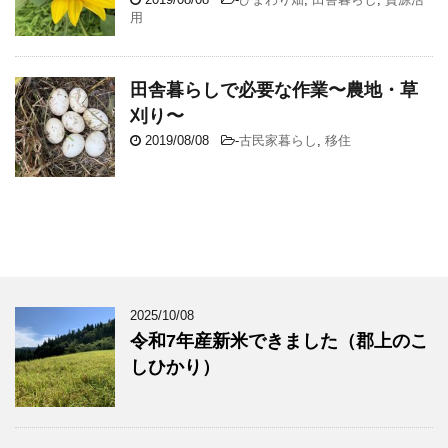
用
田舎暮らしで必要な作業〜農地・草
刈り〜
2019/08/08
-
古民家暮らし
,
移住
2025/10/08
令和7年産新米できました（郡上のこ
しひかり）